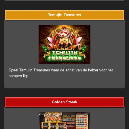
Temujin Treasures
Speel Temujin Treasures waar de schat van de keizer voor het
oprapen ligt.
Golden Streak