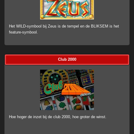
Het WILD-symbool bij Zeus is de tempel en de BLIKSEM is het
feature-symbool.
Club 2000
Hoe hoger de inzet bij de club 2000, hoe groter de winst.