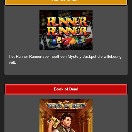
Het Runner Runner-spel heeft een Mystery Jackpot die willekeurig
valt.
Book of Dead