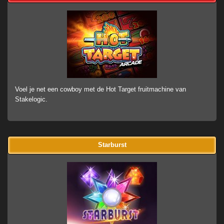
Voel je net een cowboy met de Hot Target fruitmachine van
Stakelogic.
Starburst