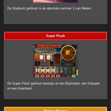
De Starburst gokkast is de absolute nummer 1 van Netent.
Super Flush
De Super Flush gokkast bestaat uit een Basisspel, een Gokspel
en een Kaartspel.
Runner Runner