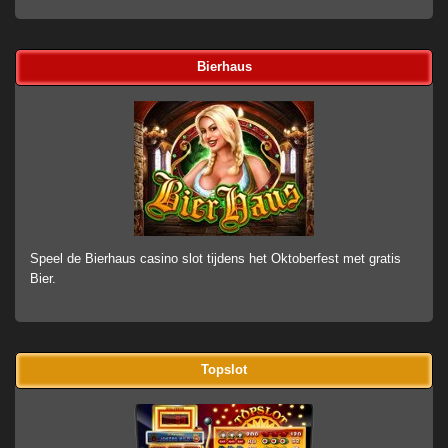
Bierhaus
Speel de Bierhaus casino slot tijdens het Oktoberfest met gratis
Bier.
Topslot