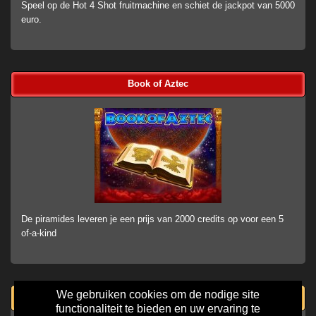
Speel op de Hot 4 Shot fruitmachine en schiet de jackpot van 5000
euro.
Book of Aztec
De piramides leveren je een prijs van 2000 credits op voor een 5
of-a-kind
We gebruiken cookies om de nodige site
Demi Gods 2
functionaliteit te bieden en uw ervaring te