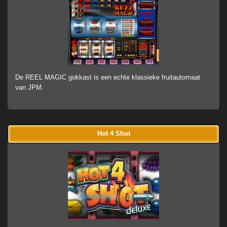
De REEL MAGIC gokkast is een echte klassieke fruitautomaat
van JPM.
Hot 4 Shot