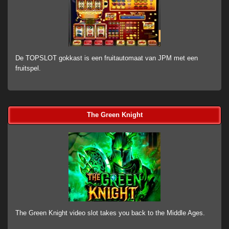
De TOPSLOT gokkast is een fruitautomaat van JPM met een
fruitspel.
The Green Knight
The Green Knight video slot takes you back to the Middle Ages.