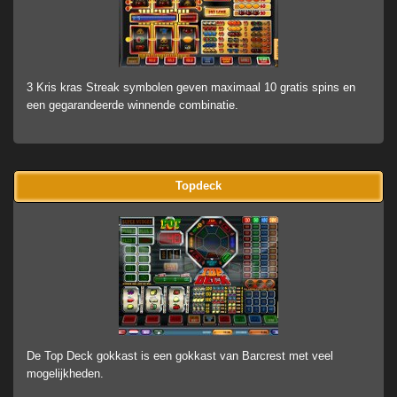
3 Kris kras Streak symbolen geven maximaal 10 gratis spins en
een gegarandeerde winnende combinatie.
Topdeck
De Top Deck gokkast is een gokkast van Barcrest met veel
mogelijkheden.