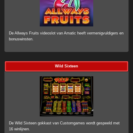
De Allways Fruits videoslot van Amatic heeft vermenigvuldigers en
bonuswinsten.
Wild Sixteen
De Wild Sixteen gokkast van Customgames wordt gespeeld met
16 winlijnen.