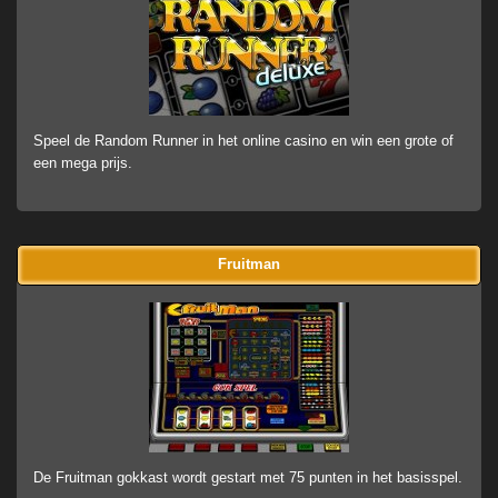
Speel de Random Runner in het online casino en win een grote of
een mega prijs.
Fruitman
De Fruitman gokkast wordt gestart met 75 punten in het basisspel.