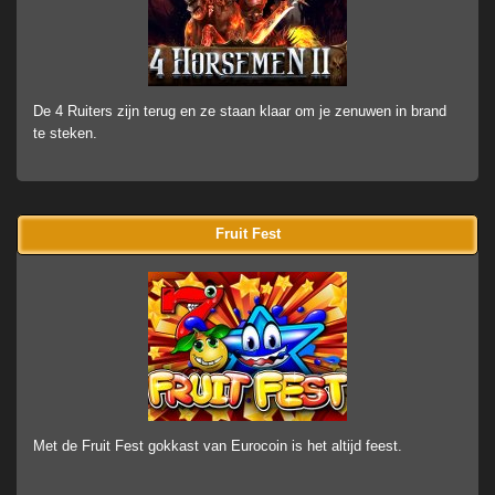
De 4 Ruiters zijn terug en ze staan klaar om je zenuwen in brand
te steken.
Fruit Fest
Met de Fruit Fest gokkast van Eurocoin is het altijd feest.