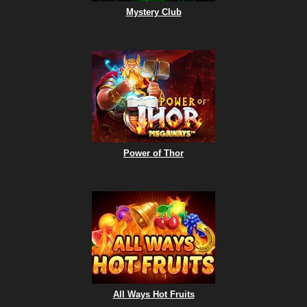
Mystery Club
Power of Thor
All Ways Hot Fruits