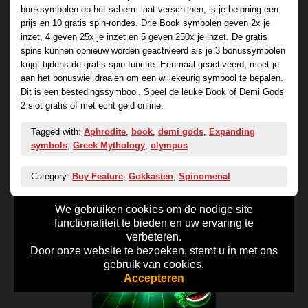
boeksymbolen op het scherm laat verschijnen, is je beloning een
prijs en 10 gratis spin-rondes. Drie Book symbolen geven 2x je
inzet, 4 geven 25x je inzet en 5 geven 250x je inzet. De gratis
spins kunnen opnieuw worden geactiveerd als je 3 bonussymbolen
krijgt tijdens de gratis spin-functie. Eenmaal geactiveerd, moet je
aan het bonuswiel draaien om een ​​willekeurig symbool te bepalen.
Dit is een bestedingssymbool. Speel de leuke Book of Demi Gods
2 slot gratis of met echt geld online.
Tagged with:
Aphrodite
,
book
,
demi gods
,
Expanding
symbols
,
Greek Mythology
,
olympus
Category:
Buy Feature
,
Gokkasten
,
Spinomenal
We gebruiken cookies om de nodige site
functionaliteit te bieden en uw ervaring te
verbeteren.
Door onze website te bezoeken, stemt u in met ons
gebruik van cookies.
Accepteren