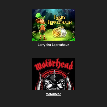
Larry the Leprechaun
Motorhead