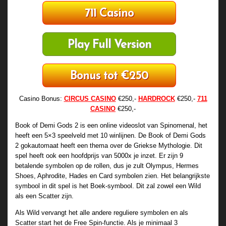
711 Casino
Play Full Version
Bonus tot €250
Casino Bonus:
CIRCUS CASINO
€250,-
HARDROCK
€250,-
711
CASINO
€250,-
Book of Demi Gods 2 is een online videoslot van Spinomenal, het
heeft een 5×3 speelveld met 10 winlijnen. De Book of Demi Gods
2 gokautomaat heeft een thema over de Griekse Mythologie. Dit
spel heeft ook een hoofdprijs van 5000x je inzet. Er zijn 9
betalende symbolen op de rollen, dus je zult Olympus, Hermes
Shoes, Aphrodite, Hades en Card symbolen zien. Het belangrijkste
symbool in dit spel is het Boek-symbool. Dit zal zowel een Wild
als een Scatter zijn.
Als Wild vervangt het alle andere reguliere symbolen en als
Scatter start het de Free Spin-functie. Als je minimaal 3