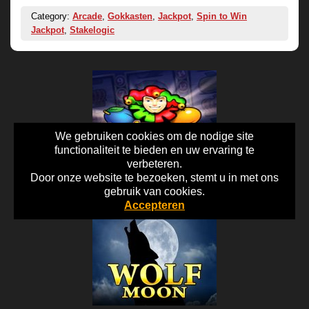
Category:
Arcade
,
Gokkasten
,
Jackpot
,
Spin to Win
Jackpot
,
Stakelogic
We gebruiken cookies om de nodige site
functionaliteit te bieden en uw ervaring te
verbeteren.
Up 4 Timer
Door onze website te bezoeken, stemt u in met ons
gebruik van cookies.
Accepteren