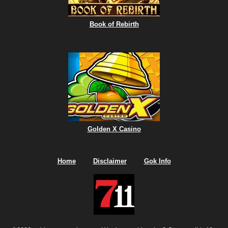
Book of Rebirth
Golden X Casino
Home
Disclaimer
Gok Info