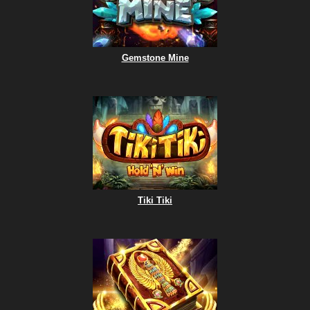
Gemstone Mine
Tiki Tiki