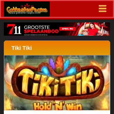
Tiki Tiki