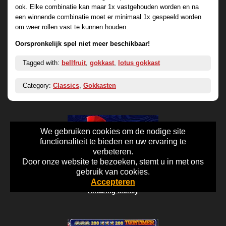
ook. Elke combinatie kan maar 1x vastgehouden worden en na
een winnende combinatie moet er minimaal 1x gespeeld worden
om weer rollen vast te kunnen houden.
Oorspronkelijk spel niet meer beschikbaar!
Tagged with:
bellfruit
,
gokkast
,
lotus gokkast
Category:
Classics
,
Gokkasten
We gebruiken cookies om de nodige site
functionaliteit te bieden en uw ervaring te
verbeteren.
Door onze website te bezoeken, stemt u in met ons
gebruik van cookies.
Accepteren
Amazing Money