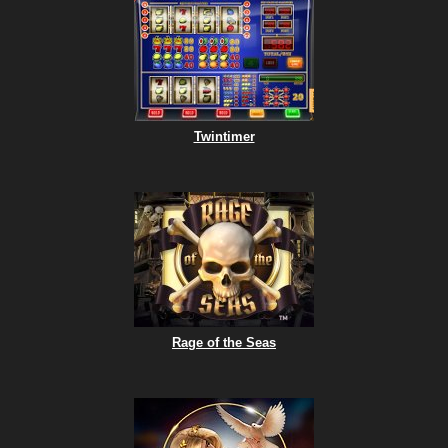
Twintimer
Rage of the Seas