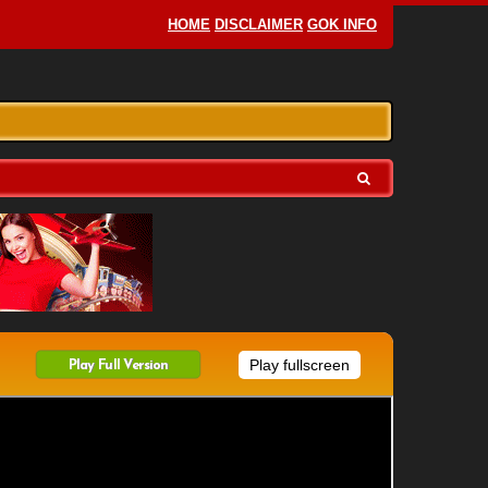
HOME
DISCLAIMER
GOK INFO
Play fullscreen
Play Full Version