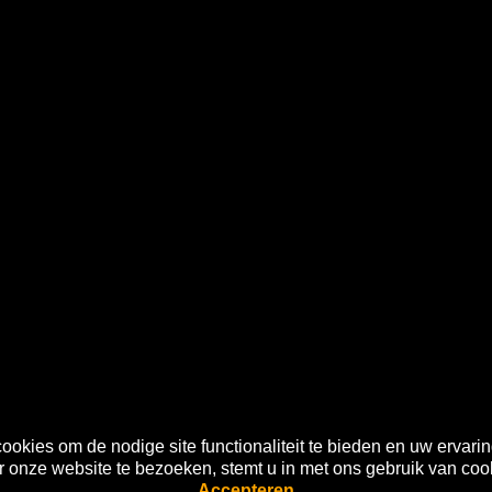
okies om de nodige site functionaliteit te bieden en uw ervarin
 onze website te bezoeken, stemt u in met ons gebruik van coo
Accepteren