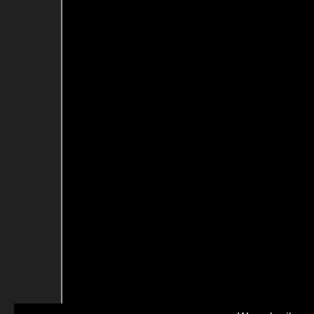
Jackpot
Merkur
Microgaming
Netent
PlayNgo
Pragmatic
Red Tiger
Reflex Gaming
Spinomenal
Stakelogic
Super Stake
Wazdan
WMS Williams
Yggdrasil