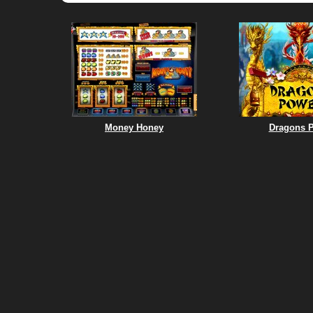
Money Honey
Dragons 