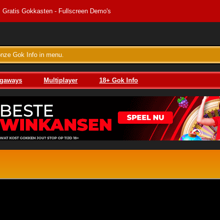
Gratis Gokkasten - Fullscreen Demo's
 onze Gok Info in menu.
gaways
Multiplayer
18+ Gok Info