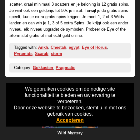
scatter, draai minimaal 3 scatters en je beloning is 12 gratis spins.
Je wint ook een geldprijs tot 50x je inzet. Terwijl je de gratis spins
speelt, kun je extra gratis spins krijgen. Je moet 1, 2 of 3 Wilds
landen en dan win je 1, 3 of 5 extra Spins. Je krijgt ook een ander
niveau, elk niveau upgradet de symbolen. Probeer de Eye of the
Storm slot gratis of met echt geld online.
Tagged with:
Ankh
,
Cheetah
,
egypt
,
Eye of Horus
,
Pyramids
,
Scarab
,
storm
Category:
Gokkasten
,
Pragmatic
We gebruiken cookies om de nodige site
functionaliteit te bieden en uw ervaring te
verbeteren.
Door onze website te bezoeken, stemt u in met ons
gebruik van cookies.
Accepteren
Wild Mystery