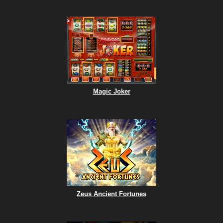
Magic Joker
Zeus Ancient Fortunes