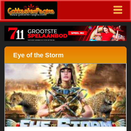
Eye of the Storm