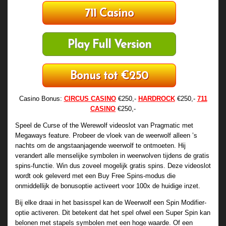
711 Casino
Play Full Version
Bonus tot €250
Casino Bonus:
CIRCUS CASINO
€250,-
HARDROCK
€250,-
711
CASINO
€250,-
Speel de Curse of the Werewolf videoslot van Pragmatic met
Megaways feature. Probeer de vloek van de weerwolf alleen ’s
nachts om de angstaanjagende weerwolf te ontmoeten. Hij
verandert alle menselijke symbolen in weerwolven tijdens de gratis
spins-functie. Win dus zoveel mogelijk gratis spins. Deze videoslot
wordt ook geleverd met een Buy Free Spins-modus die
onmiddellijk de bonusoptie activeert voor 100x de huidige inzet.
Bij elke draai in het basisspel kan de Weerwolf een Spin Modifier-
optie activeren. Dit betekent dat het spel ofwel een Super Spin kan
belonen met stapels symbolen met een hoge waarde. Of een