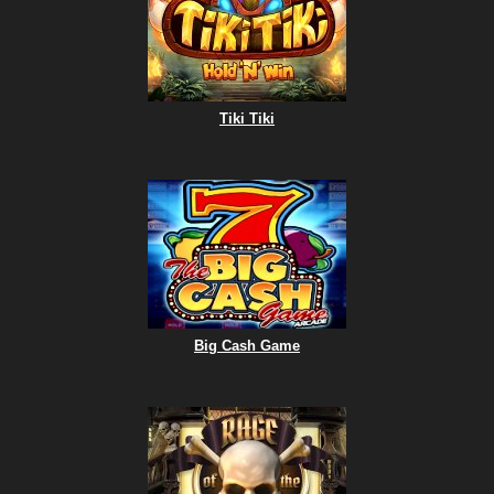
Tiki Tiki
Big Cash Game