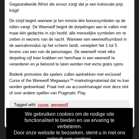
Gegarandeerde Winst die ervoor zorgt dat je een kolossale prijs
krijgt!
De strijd begint wanneer je ten minste drie bonussymbolen op de
rollen vangt. De Weerwolf begint de dorpelingen aan te vallen met
maar één gedachte in zijn hoofd: alle menselijke symbolen om te
zetten in wezens van de nacht. Wanneer een weerwolfsymbool in
de aanvalsmodus op het scherm landt, verwijdert het 1 tot 5
levens van een van de personages. De weerwolf moet elke
dorpeling vijf keer krabben om hem/haar in een weerwolf te
veranderen en je beloond te laten worden met extra gratis spins.
Bedenk promoties die spelers zullen aantrekken met exclusief
Curse of the Werewolf Megaways™-marketingmateriaal dat nu kan
worden gedownload. Praat met uw accountmanager over deze slot
of over andere spellen van Pragmatic Play.
Tagged with:
curse
,
werewolf
We gebruiken cookies om de nodige site
Category:
Buy Feature
,
Gokkasten
,
Megaways
,
Pragmatic
functionaliteit te bieden en uw ervaring te
verbeteren.
Door onze website te bezoeken, stemt u in met ons
gebruik van cookies.