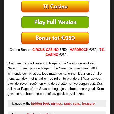
711 Casino
Play Full Version
Bonus tot €250
Casino Bonus:
CIRCUS CASINO
€250,-
HARDROCK
€250,-
711
CASINO
€250,-
Doe mee met de Piraten op Rage of the Seas videoslot van
Netent. Speel gewoon Rage of the Seas met maximaal 5488
winnende combinaties. Dus maak de kanonnen klaar en zet alle
hens aan dek, het is tijd om de rollen te plunderen! Vaar gewoon
over de zeven zeeën en vind de schatten en verborgen buit. Dus
zeil naar Rage of the Seas en begin je zoektocht naar goud. Kom
gewoon aan boord en beproef uw geluk op volle zee
Tagged with:
hidden loot
,
pirates
,
rage
,
seas
,
treasure