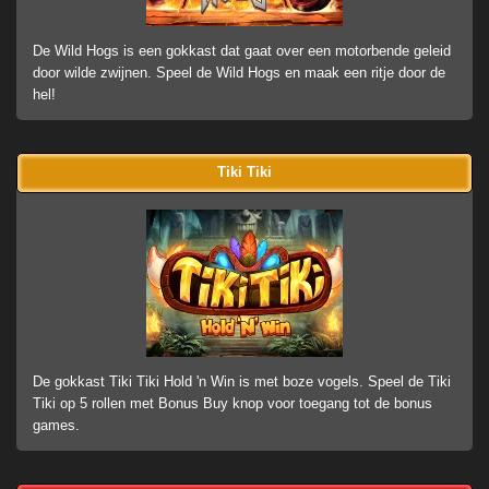
De Wild Hogs is een gokkast dat gaat over een motorbende geleid
door wilde zwijnen. Speel de Wild Hogs en maak een ritje door de
hel!
Tiki Tiki
De gokkast Tiki Tiki Hold 'n Win is met boze vogels. Speel de Tiki
Tiki op 5 rollen met Bonus Buy knop voor toegang tot de bonus
games.