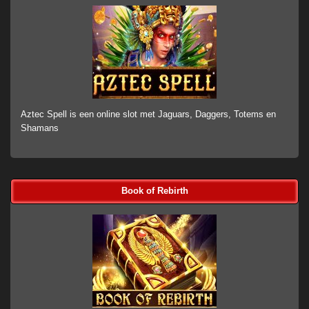
Aztec Spell is een online slot met Jaguars, Daggers, Totems en
Shamans
Book of Rebirth