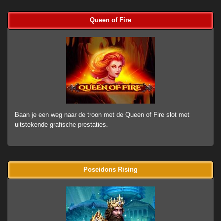
Queen of Fire
Baan je een weg naar de troon met de Queen of Fire slot met
uitstekende grafische prestaties.
Poseidons Rising