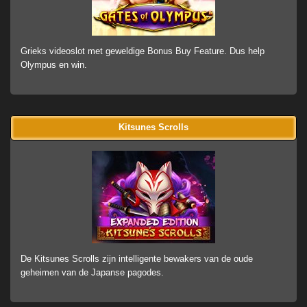
Grieks videoslot met geweldige Bonus Buy Feature. Dus help
Olympus en win.
Kitsunes Scrolls
De Kitsunes Scrolls zijn intelligente bewakers van de oude
geheimen van de Japanse pagodes.