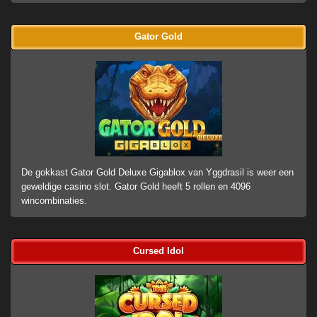
Gator Gold
De gokkast Gator Gold Deluxe Gigablox van Yggdrasil is weer een
geweldige casino slot. Gator Gold heeft 5 rollen en 4096
wincombinaties.
Cursed Idol