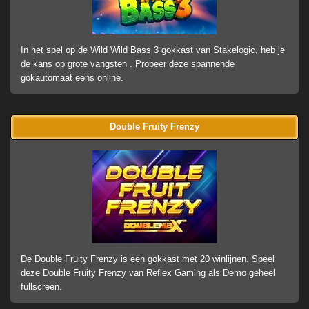
In het spel op de Wild Wild Bass 3 gokkast van Stakelogic, heb je
de kans op grote vangsten . Probeer deze spannende
gokautomaat eens online.
Double Fruity Frenzy
De Double Fruity Frenzy is een gokkast met 20 winlijnen. Speel
deze Double Fruity Frenzy van Reflex Gaming als Demo geheel
fullscreen.