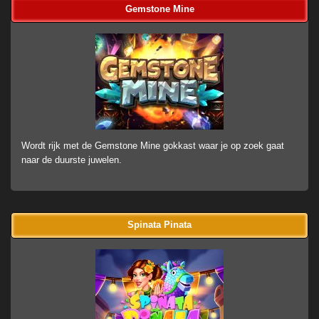
Gemstone Mine
Wordt rijk met de Gemstone Mine gokkast waar je op zoek gaat
naar de duurste juwelen.
Spinata Pinata