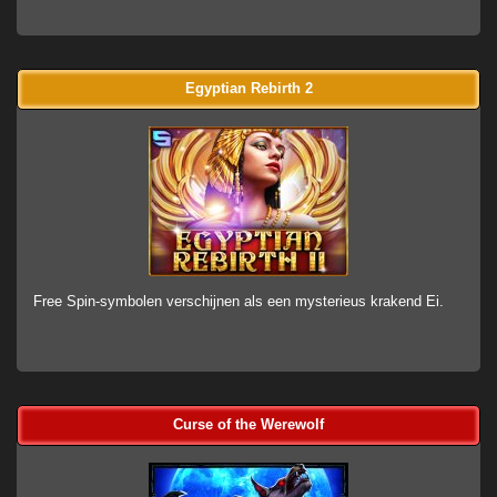
Egyptian Rebirth 2
Free Spin-symbolen verschijnen als een mysterieus krakend Ei.
Curse of the Werewolf