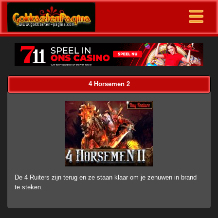
4 Horsemen 2
De 4 Ruiters zijn terug en ze staan klaar om je zenuwen in brand
te steken.