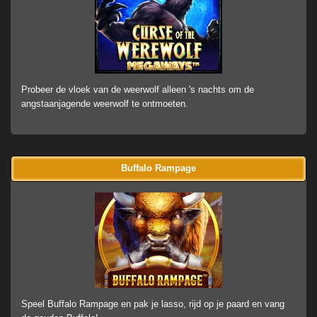
Probeer de vloek van de weerwolf alleen 's nachts om de
angstaanjagende weerwolf te ontmoeten.
Buffalo Rampage
Speel Buffalo Rampage en pak je lasso, rijd op je paard en vang