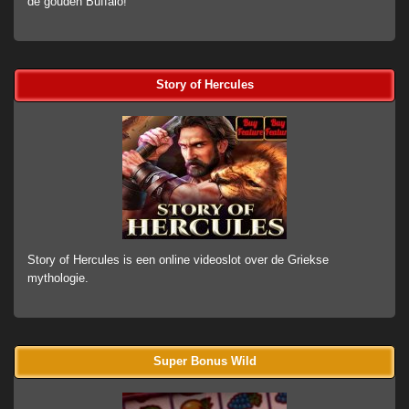
de gouden Buffalo!
Story of Hercules
Story of Hercules is een online videoslot over de Griekse
mythologie.
Super Bonus Wild