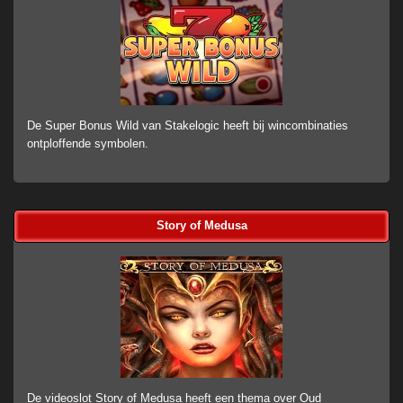
De Super Bonus Wild van Stakelogic heeft bij wincombinaties
ontploffende symbolen.
Story of Medusa
De videoslot Story of Medusa heeft een thema over Oud