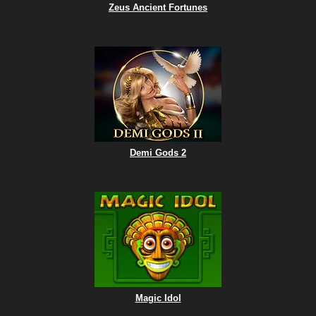
Zeus Ancient Fortunes
Demi Gods 2
Magic Idol