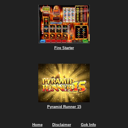
Fire Starter
Pyramid Runner 15
Home
Disclaimer
Gok Info