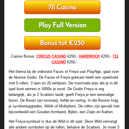
711 Casino
Play Full Version
Bonus tot €250
Casino Bonus:
CIRCUS CASINO
€250,-
HARDROCK
€250,-
711
CASINO
€250,-
Het thema bij de videoslot Faces of Freya van PlayNgo, gaat over
de Noorse Godin. De Faces of Freya gokkast heeft een speelveld
met 5 rollen, 3 rijen en 20 winlijnen. De maximale prijs die je in dit
spel kunt winnen is 5000x je inzet. De Godin Freya is erg
belangrijk, als je 2 Scatters landt, geeft Freya je een eenmalige
boost. De Boost zijn tovenarij, liefde en oorlog. In die Boosts krijg
je symboolupgrades, Wilds of Multipliers. De rollen zijn gevuld met
bijvoorbeeld een Gouden Armband, Bijlen, een Zwijn en Katten.
Het Freya-symbool is dus de Wild in dit spel. Deze Wild vervangt
alle andere symbolen op de rollen, behalve de Scatters. Je moet 3