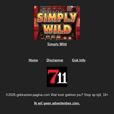
Simply Wild
Home
Disclaimer
Gok Info
©2026 gokkasten-pagina.com Wat kost gokken jou? Stop op tijd, 18+
Ik wil geen advertenties zien.