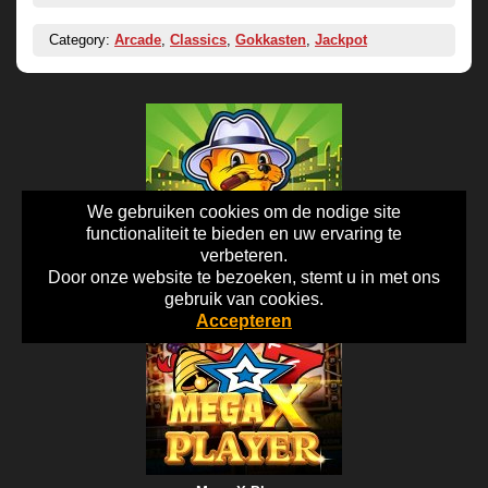
Category:
Arcade
,
Classics
,
Gokkasten
,
Jackpot
We gebruiken cookies om de nodige site
functionaliteit te bieden en uw ervaring te
verbeteren.
Billys Game
Door onze website te bezoeken, stemt u in met ons
gebruik van cookies.
Accepteren