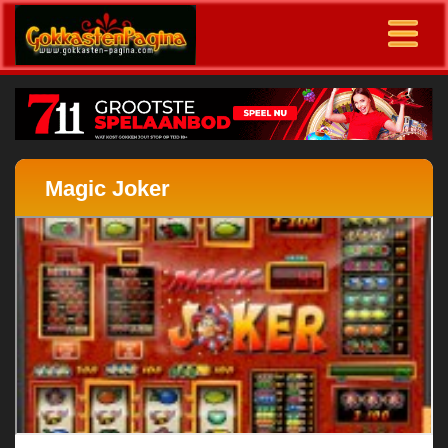
Magic Joker