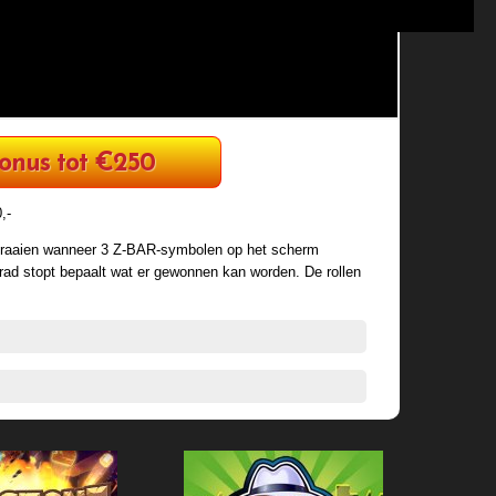
rdRock Casino
,-
 te draaien wanneer 3 Z-BAR-symbolen op het scherm
et rad stopt bepaalt wat er gewonnen kan worden. De rollen