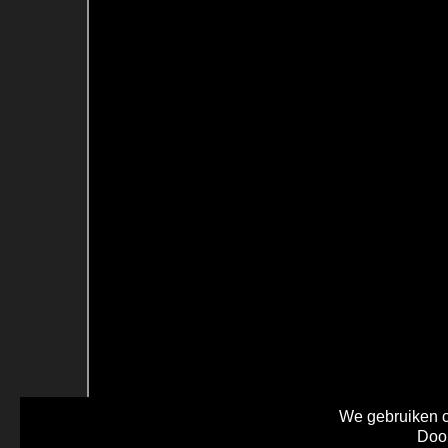
Jackpot
Merkur
Microgaming
Netent
PlayNgo
Pragmatic
Red Tiger
Reflex Gaming
Spinomenal
Stakelogic
Super Stake
Wazdan
WMS Williams
Yggdrasil
We gebruiken co
Door