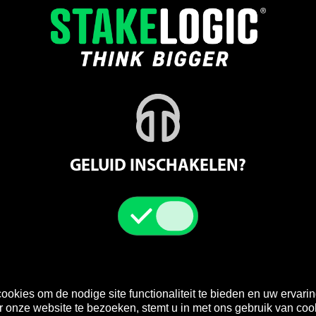
okies om de nodige site functionaliteit te bieden en uw ervarin
 onze website te bezoeken, stemt u in met ons gebruik van coo