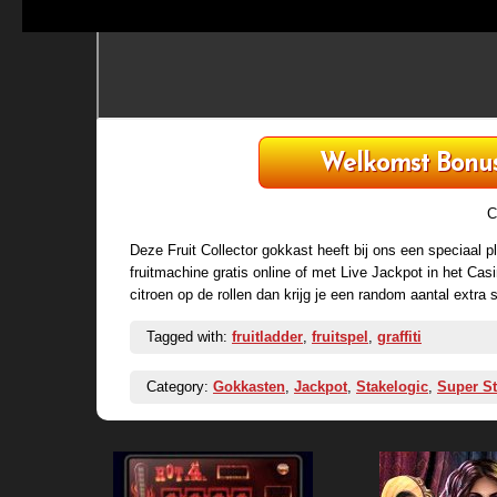
Welkomst Bonu
C
Deze Fruit Collector gokkast heeft bij ons een speciaal p
fruitmachine gratis online of met Live Jackpot in het Casi
citroen op de rollen dan krijg je een random aantal extra 
Tagged with:
fruitladder
,
fruitspel
,
graffiti
Category:
Gokkasten
,
Jackpot
,
Stakelogic
,
Super S