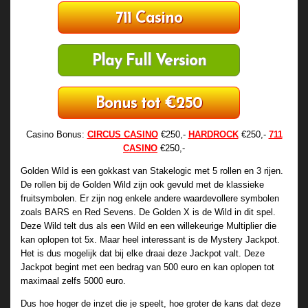
711 Casino
Play Full Version
Bonus tot €250
Casino Bonus:
CIRCUS CASINO
€250,-
HARDROCK
€250,-
711
CASINO
€250,-
Golden Wild is een gokkast van Stakelogic met 5 rollen en 3 rijen.
De rollen bij de Golden Wild zijn ook gevuld met de klassieke
fruitsymbolen. Er zijn nog enkele andere waardevollere symbolen
zoals BARS en Red Sevens. De Golden X is de Wild in dit spel.
Deze Wild telt dus als een Wild en een willekeurige Multiplier die
kan oplopen tot 5x. Maar heel interessant is de Mystery Jackpot.
Het is dus mogelijk dat bij elke draai deze Jackpot valt. Deze
Jackpot begint met een bedrag van 500 euro en kan oplopen tot
maximaal zelfs 5000 euro.
Dus hoe hoger de inzet die je speelt, hoe groter de kans dat deze