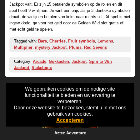
Jackpot valt. Er zijn 15 betalende symbolen op de rollen en dit
spel heeft 9 winlijnen. Je wint een prijs als je 3 identieke symbolen
draait, de winlijnen betalen van links naar rechts uit. Dit spel is niet
ingewikkeld, ga voor het geld door de Golden Wild slot gratis of
met echt geld te spelen.
Tagged with:
Bars
,
Cherries
,
Fruit symbols
,
Lemons
,
Multiplier
,
mystery Jackpot
,
Plums
,
Red Sevens
Category:
Arcade
,
Gokkasten
,
Jackpot
,
Spin to Win
Jackpot
,
Stakelogic
We gebruiken cookies om de nodige site
functionaliteit te bieden en uw ervaring te
verbeteren.
Door onze website te bezoeken, stemt u in met ons
gebruik van cookies.
Accepteren
Aztec Adventure