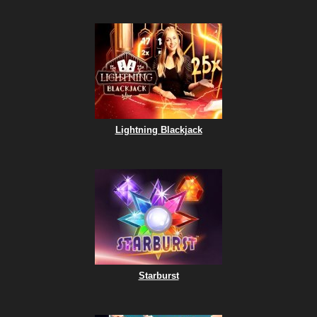
Lightning Blackjack
Starburst