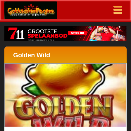
Golden Wild