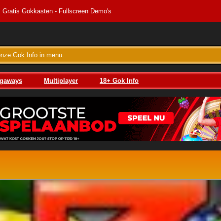
Gratis Gokkasten - Fullscreen Demo's
 onze Gok Info in menu.
gaways
Multiplayer
18+ Gok Info