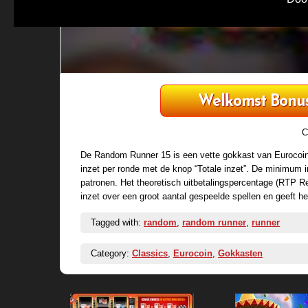
Welkomst Bonu
C
De Random Runner 15 is een vette gokkast van Eurocoin me
inzet per ronde met de knop “Totale inzet”. De minimum 
patronen. Het theoretisch uitbetalingspercentage (RTP Ret
inzet over een groot aantal gespeelde spellen en geeft h
Tagged with:
random
,
random runner
,
runner
Category:
Classics
,
Eurocoin
,
Gokkasten