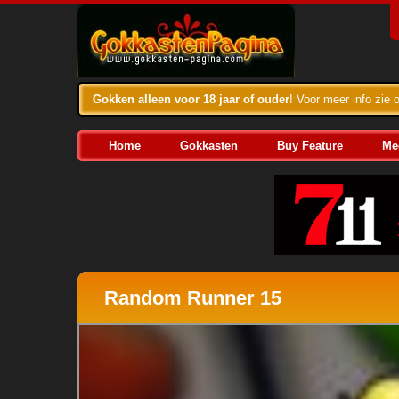
Gokken alleen voor 18 jaar of ouder
! Voor meer info zie
Home
Gokkasten
Buy Feature
Me
Amatic
Arcade
Barcrest
BF Games
Cherryplay
Christmas
Random Runner 15
Classics
Eurocoin
Gamomat
Greentube