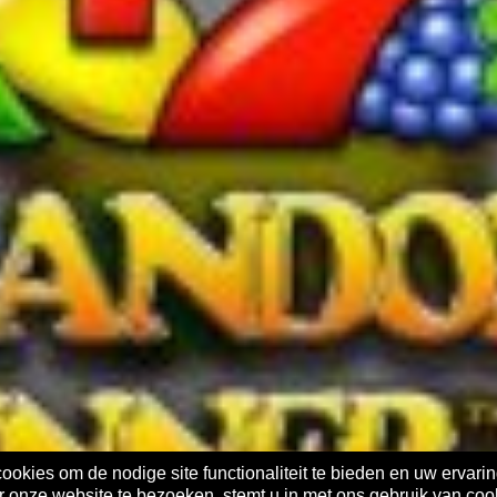
okies om de nodige site functionaliteit te bieden en uw ervarin
 onze website te bezoeken, stemt u in met ons gebruik van coo