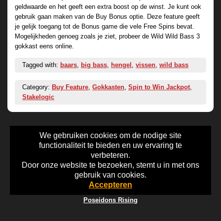
geldwaarde en het geeft een extra boost op de winst. Je kunt ook
gebruik gaan maken van de Buy Bonus optie. Deze feature geeft
je gelijk toegang tot de Bonus game die vele Free Spins bevat.
Mogelijkheden genoeg zoals je ziet, probeer de Wild Wild Bass 3
gokkast eens online.
Tagged with:
baars
,
big bass
,
hengel
,
vissen
,
wild bass
Category:
Buy Feature
,
Gokkasten
,
Spin to Win Jackpot
,
Stakelogic
We gebruiken cookies om de nodige site
functionaliteit te bieden en uw ervaring te
verbeteren.
Door onze website te bezoeken, stemt u in met ons
gebruik van cookies.
Accepteren
Poseidons Rising