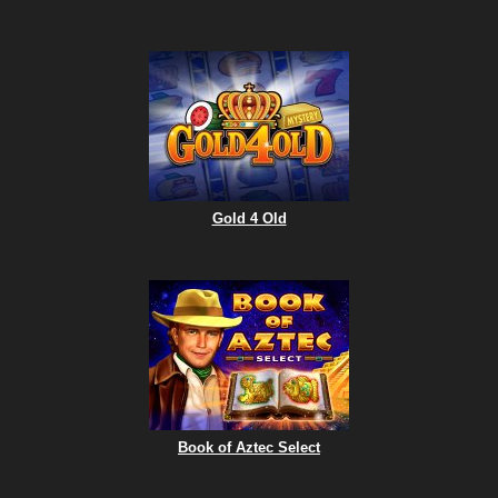
Gold 4 Old
Book of Aztec Select