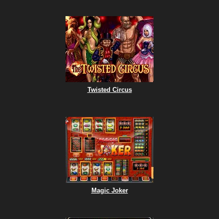
Twisted Circus
Magic Joker