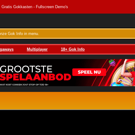
Gratis Gokkasten - Fullscreen Demo's
 onze Gok Info in menu.
gaways
Multiplayer
18+ Gok Info