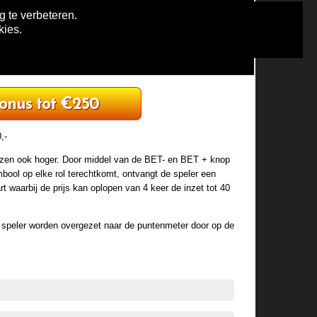
g te verbeteren.
kies.
onus tot €250
,-
prijzen ook hoger. Door middel van de BET- en BET + knop
mbool op elke rol terechtkomt, ontvangt de speler een
t waarbij de prijs kan oplopen van 4 keer de inzet tot 40
peler worden overgezet naar de puntenmeter door op de