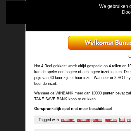
We gebruiken co
Door
Welkomst Bonu
C
Hot 4 Reel gokkast wordt altijd gespeeld op 4 rollen en 
kan de speler een hogere of een lagere inzet kiezen. De 
prijs van 40 keer zijn of haar inzet. Wanneer er 3 HOT sy
keer de inzet.
Wanneer de WINBANK meer dan 10000 punten bevat zal e
TAKE SAVE BANK knop te drukken.
Oorspronkelijk spel niet meer beschikbaar!
Tagged with:
custom
,
customgames
,
games
,
hot
,
re