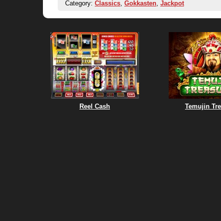
Category:
Classics
,
Gokkasten
,
Jackpot
Reel Cash
Temujin Tr