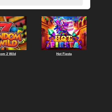
om 2 Wild
Hot Fiesta