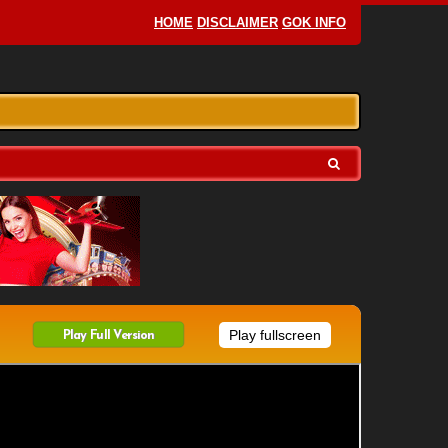
HOME
DISCLAIMER
GOK INFO
Play fullscreen
Play Full Version