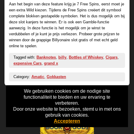
Aan het begin van deze feature krijg je 7 Free Spins, eerst moet je
een extra Wild kiezen. Tijdens de Free Spins creëert dit symbool
complete blokken gestapelde symbolen. Het is dus mogelijk om bij
deze slot kanjers te winnen. Er is ook een Gamble-functie
aanwezig. In deze functie is het mogelijk om je winst te
verdubbelen of je kunt je prijs verliezen. Probeer grote prijzen te
winnen door de grappige Billyonaire slot gratis of met echt geld
online te spelen.
Tagged with:
Banknotes
,
billy
,
Bottles of Whiskey
,
Cigars
,
expensive Cars
,
grand x
Category:
Amatic
,
Gokkasten
We gebruiken cookies om de nodige site
functionaliteit te bieden en uw ervaring te
verbeteren.
Door onze website te bezoeken, stemt u in met ons
gebruik van cookies.
Accepteren