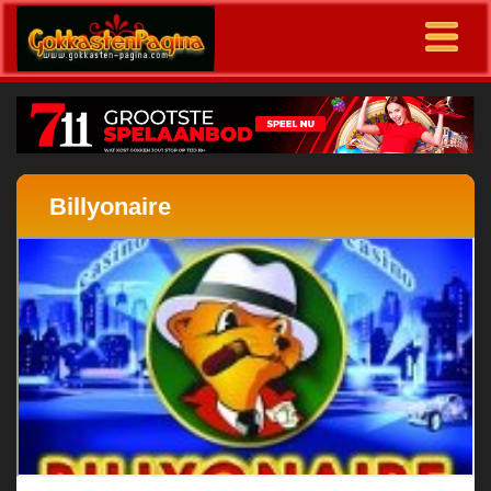
Billyonaire