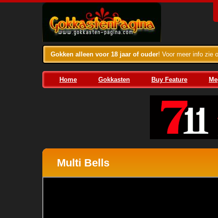
Gokken alleen voor 18 jaar of ouder
! Voor meer info zie
Home
Gokkasten
Buy Feature
Me
Amatic
Arcade
Barcrest
BF Games
Cherryplay
Christmas
Multi Bells
Classics
Eurocoin
Gamomat
Greentube