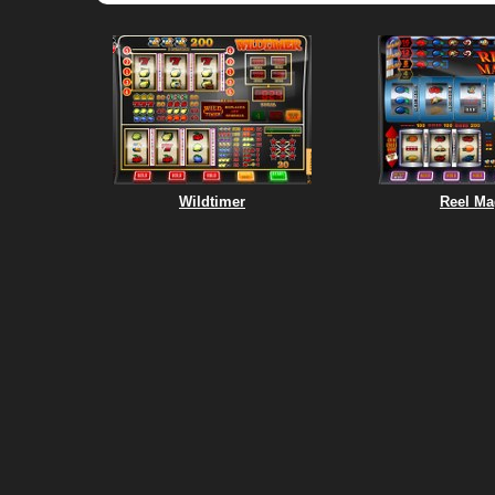
Wildtimer
Reel Ma