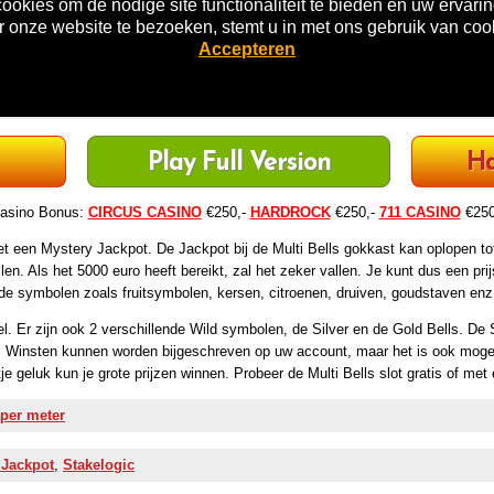
okies om de nodige site functionaliteit te bieden en uw ervarin
 onze website te bezoeken, stemt u in met ons gebruik van coo
Accepteren
Play Full Version
Ha
asino Bonus:
CIRCUS CASINO
€250,-
HARDROCK
€250,-
711 CASINO
€250
et een Mystery Jackpot. De Jackpot bij de Multi Bells gokkast kan oplopen to
len. Als het 5000 euro heeft bereikt, zal het zeker vallen. Je kunt dus een pr
nde symbolen zoals fruitsymbolen, kersen, citroenen, druiven, goudstaven enz
. Er zijn ook 2 verschillende Wild symbolen, de Silver en de Gold Bells. De Si
zet. Winsten kunnen worden bijgeschreven op uw account, maar het is ook moge
e geluk kun je grote prijzen winnen. Probeer de Multi Bells slot gratis of met 
per meter
 Jackpot
,
Stakelogic