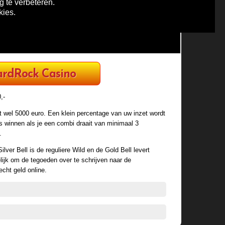
g te verbeteren.
kies.
rdRock Casino
,-
t wel 5000 euro. Een klein percentage van uw inzet wordt
ijs winnen als je een combi draait van minimaal 3
.
lver Bell is de reguliere Wild en de Gold Bell levert
lijk om de tegoeden over te schrijven naar de
echt geld online.