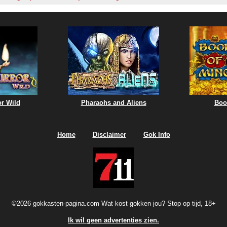
or Wild
Pharaohs and Aliens
Boo
Home
Disclaimer
Gok Info
©2026 gokkasten-pagina.com Wat kost gokken jou? Stop op tijd, 18+
Ik wil geen advertenties zien.