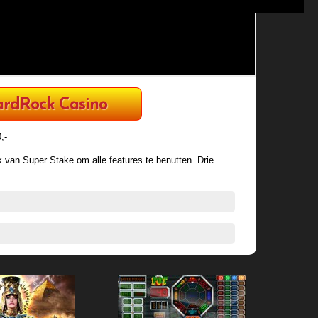
onus tot €250
,-
k van Super Stake om alle features te benutten. Drie