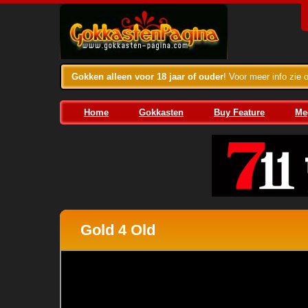
Gokken alleen voor 18 jaar of ouder
! Voor meer info zie
Home
Gokkasten
Buy Feature
Me
Amatic
Arcade
Barcrest
BF Games
Cherryplay
Christmas
Gold 4 Old
Classics
Eurocoin
Gamomat
Greentube