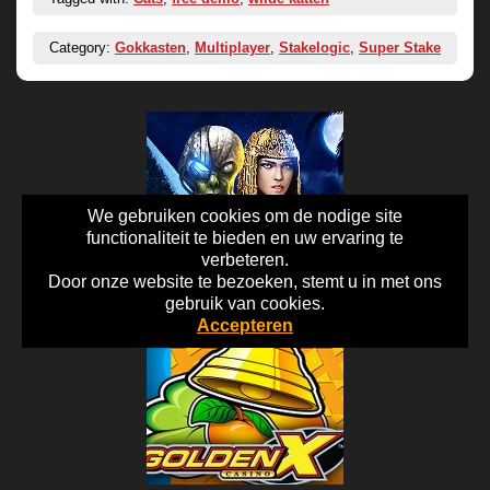
Category:
Gokkasten
,
Multiplayer
,
Stakelogic
,
Super Stake
We gebruiken cookies om de nodige site
functionaliteit te bieden en uw ervaring te
verbeteren.
Pharaohs and Aliens
Door onze website te bezoeken, stemt u in met ons
gebruik van cookies.
Accepteren