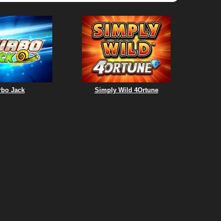
rbo Jack
Simply Wild 4Ortune