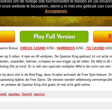
okies om de nodige site functionaliteit te bieden en uw ervarin
 onze website te bezoeken, stemt u in met ons gebruik van coo
Accepteren
s
Play Full Version
Ha
asino Bonus:
CIRCUS CASINO
€250,-
HARDROCK
€250,-
711 CASINO
€250
en op 5 rollen, 4 rijen en 40 winlijnen. De Spartan King gokkast zit vol acti
olen, zwaarden, helmen, schepen en een krijger op de rollen. De Wild in dit 
loning 20x je inzet. Er is ook een speciale multiplier Wild in de vorm van een
 bij deze slot is de Red Flag, deze Scatter activeert de Free Spin feature. Dr
aanwezig tijdens de Free Spins. De winsten worden willekeurig vermenigvuldi
en probeer de Spartan King slot gratis of met echt geld online.
ield
,
spartan
,
Sword
,
warrior