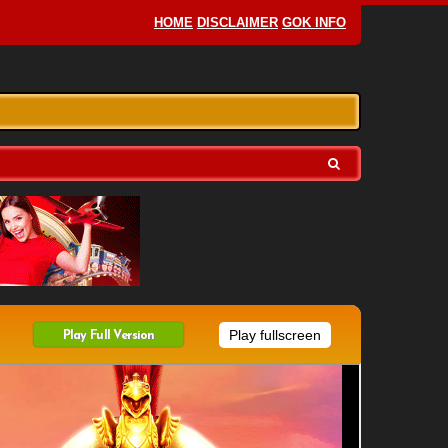
HOME
DISCLAIMER
GOK INFO
Play fullscreen
Play Full Version