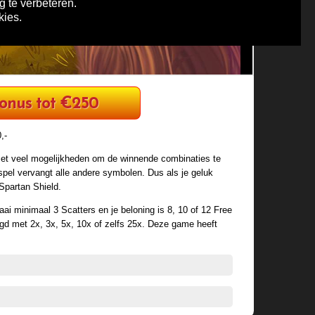
g te verbeteren.
kies.
rdRock Casino
,-
e met veel mogelijkheden om de winnende combinaties te
spel vervangt alle andere symbolen. Dus als je geluk
 Spartan Shield.
aai minimaal 3 Scatters en je beloning is 8, 10 of 12 Free
gd met 2x, 3x, 5x, 10x of zelfs 25x. Deze game heeft