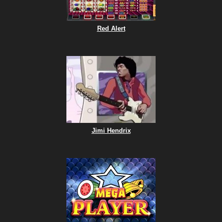
Red Alert
Jimi Hendrix