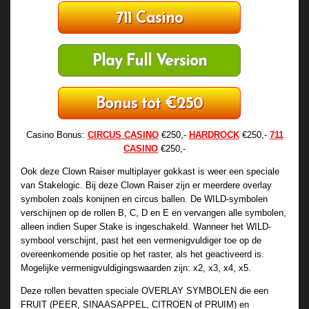
711 Casino
Play Full Version
Bonus tot €250
Casino Bonus:
CIRCUS CASINO
€250,-
HARDROCK
€250,-
711
CASINO
€250,-
Ook deze Clown Raiser multiplayer gokkast is weer een speciale
van Stakelogic. Bij deze Clown Raiser zijn er meerdere overlay
symbolen zoals konijnen en circus ballen. De WILD-symbolen
verschijnen op de rollen B, C, D en E en vervangen alle symbolen,
alleen indien Super Stake is ingeschakeld. Wanneer het WILD-
symbool verschijnt, past het een vermenigvuldiger toe op de
overeenkomende positie op het raster, als het geactiveerd is.
Mogelijke vermenigvuldigingswaarden zijn: x2, x3, x4, x5.
Deze rollen bevatten speciale OVERLAY SYMBOLEN die een
FRUIT (PEER, SINAASAPPEL, CITROEN of PRUIM) en