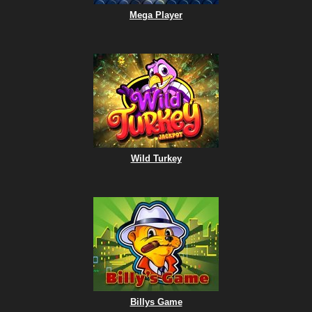
Mega Player
Wild Turkey
Billys Game