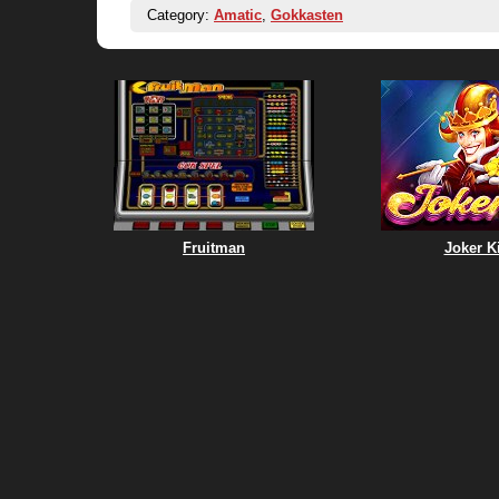
Category:
Amatic
,
Gokkasten
Fruitman
Joker K