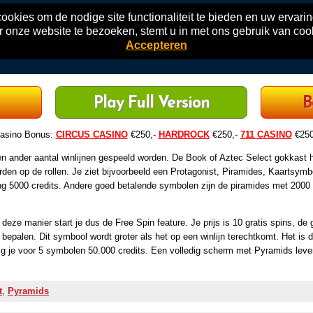
okies om de nodige site functionaliteit te bieden en uw ervarin
 onze website te bezoeken, stemt u in met ons gebruik van coo
Accepteren
Play Full Version
Ha
asino Bonus:
CIRCUS CASINO
€250,-
HARDROCK
€250,-
711 CASINO
€250
n ander aantal winlijnen gespeeld worden. De Book of Aztec Select gokkast he
rden op de rollen. Je ziet bijvoorbeeld een Protagonist, Piramides, Kaartsym
ning 5000 credits. Andere goed betalende symbolen zijn de piramides met 2000 
ze manier start je dus de Free Spin feature. Je prijs is 10 gratis spins, de
epalen. Dit symbool wordt groter als het op een winlijn terechtkomt. Het is d
rijg je voor 5 symbolen 50.000 credits. Een volledig scherm met Pyramids lev
t
,
Pyramids