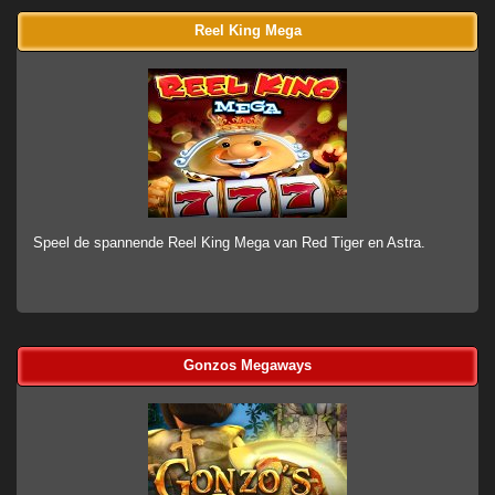
Reel King Mega
Speel de spannende Reel King Mega van Red Tiger en Astra.
Gonzos Megaways