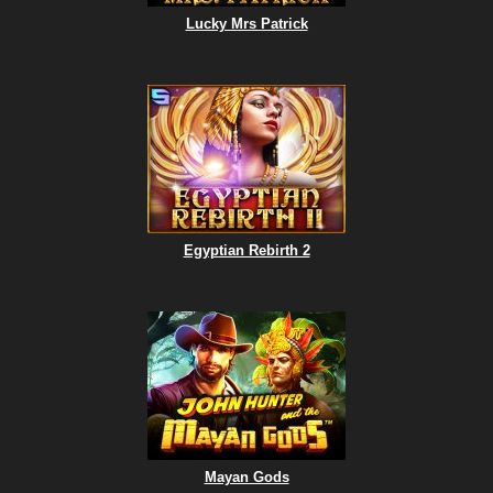
Lucky Mrs Patrick
Egyptian Rebirth 2
Mayan Gods