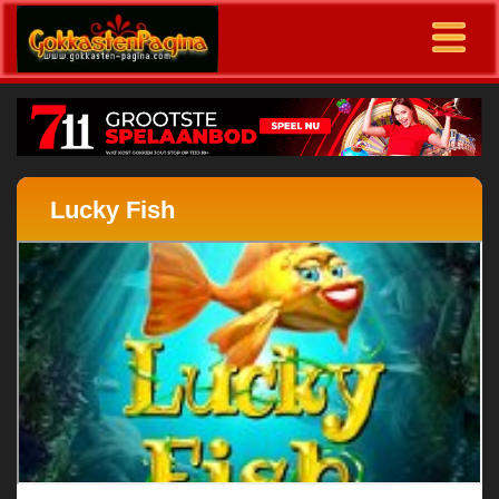
Lucky Fish