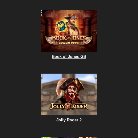
Book of Jones GB
Jolly Roger 2