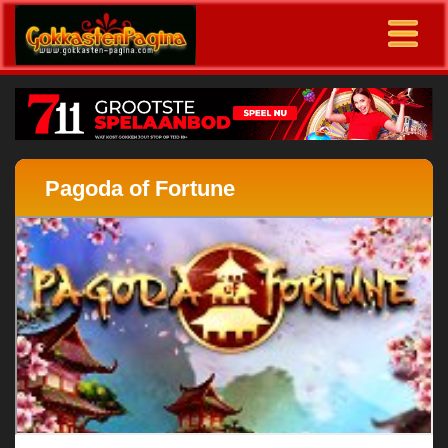
Pagoda of Fortune