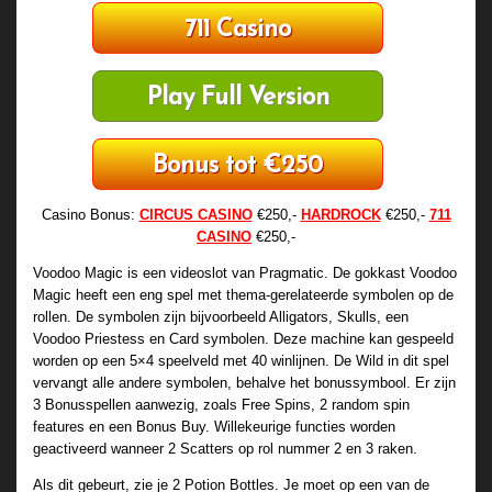
711 Casino
Play Full Version
Bonus tot €250
Casino Bonus:
CIRCUS CASINO
€250,-
HARDROCK
€250,-
711
CASINO
€250,-
Voodoo Magic is een videoslot van Pragmatic. De gokkast Voodoo
Magic heeft een eng spel met thema-gerelateerde symbolen op de
rollen. De symbolen zijn bijvoorbeeld Alligators, Skulls, een
Voodoo Priestess en Card symbolen. Deze machine kan gespeeld
worden op een 5×4 speelveld met 40 winlijnen. De Wild in dit spel
vervangt alle andere symbolen, behalve het bonussymbool. Er zijn
3 Bonusspellen aanwezig, zoals Free Spins, 2 random spin
features en een Bonus Buy. Willekeurige functies worden
geactiveerd wanneer 2 Scatters op rol nummer 2 en 3 raken.
Als dit gebeurt, zie je 2 Potion Bottles. Je moet op een van de