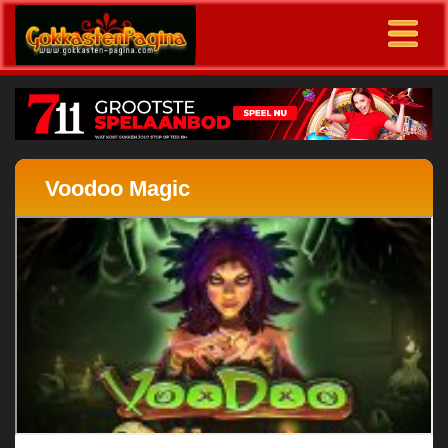
Voodoo Magic