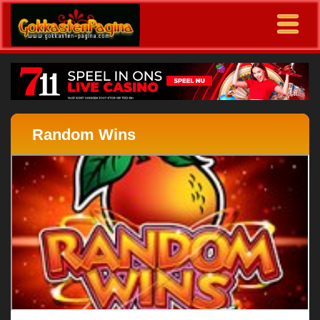
Random Wins