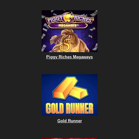
Piggy Riches Megaways
Gold Runner