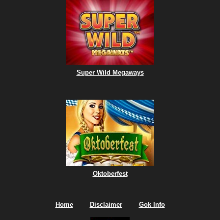
Super Wild Megaways
Oktoberfest
Home
Disclaimer
Gok Info