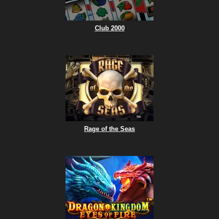
Club 2000
Rage of the Seas