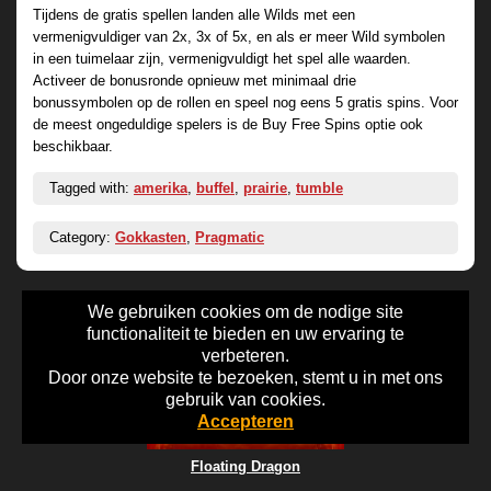
Tijdens de gratis spellen landen alle Wilds met een
vermenigvuldiger van 2x, 3x of 5x, en als er meer Wild symbolen
in een tuimelaar zijn, vermenigvuldigt het spel alle waarden.
Activeer de bonusronde opnieuw met minimaal drie
bonussymbolen op de rollen en speel nog eens 5 gratis spins. Voor
de meest ongeduldige spelers is de Buy Free Spins optie ook
beschikbaar.
Tagged with:
amerika
,
buffel
,
prairie
,
tumble
Category:
Gokkasten
,
Pragmatic
We gebruiken cookies om de nodige site
functionaliteit te bieden en uw ervaring te
verbeteren.
Door onze website te bezoeken, stemt u in met ons
gebruik van cookies.
Accepteren
Floating Dragon