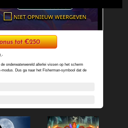
rdRock Casino
,-
 de onderwaterwereld allerlei vissen op het scherm
mes-modus. Dus ga naar het Fisherman-symbool dat de