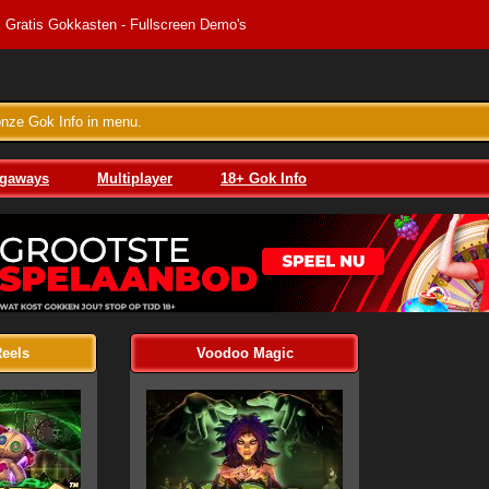
Gratis Gokkasten - Fullscreen Demo's
 onze Gok Info in menu.
gaways
Multiplayer
18+ Gok Info
eels
Voodoo Magic