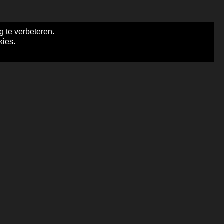
g te verbeteren.
kies.