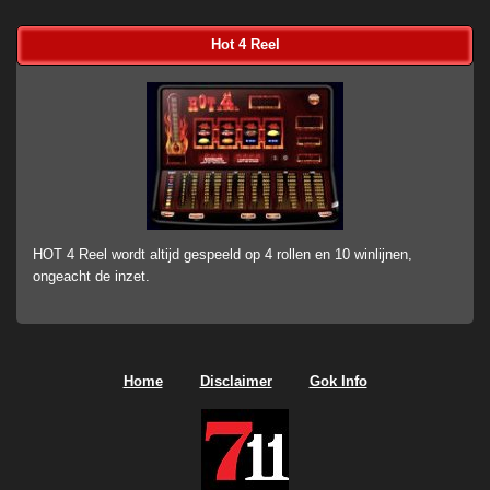
Hot 4 Reel
HOT 4 Reel wordt altijd gespeeld op 4 rollen en 10 winlijnen,
ongeacht de inzet.
Home
Disclaimer
Gok Info