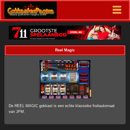
Reel Magic
De REEL MAGIC gokkast is een echte klassieke fruitautomaat
van JPM.