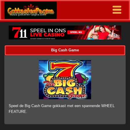
Big Cash Game
Speel de Big Cash Game gokkast met een spannende WHEEL
FEATURE.