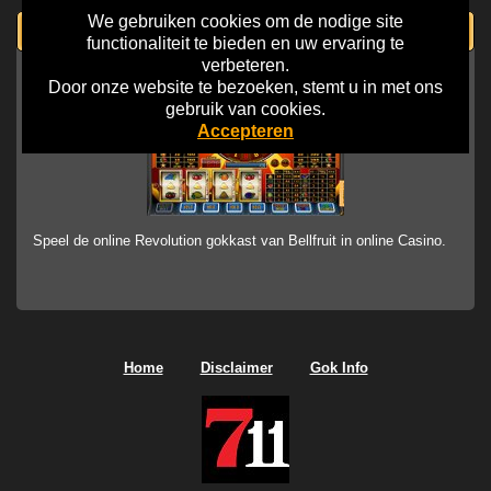
We gebruiken cookies om de nodige site
Revolution
functionaliteit te bieden en uw ervaring te
verbeteren.
Door onze website te bezoeken, stemt u in met ons
gebruik van cookies.
Accepteren
Speel de online Revolution gokkast van Bellfruit in online Casino.
Home
Disclaimer
Gok Info