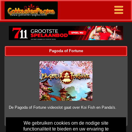
Pagoda of Fortune
De Pagoda of Fortune videoslot gaat over Koi Fish en Panda's.
We gebruiken cookies om de nodige site
functionaliteit te bieden en uw ervaring te