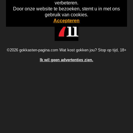
verbeteren.
Door onze website te bezoeken, stemt u in met ons
Home
Disclaimer
Gok Info
gebruik van cookies.
Accepteren
©2026 gokkasten-pagina.com Wat kost gokken jou? Stop op tijd, 18+
Ik wil geen advertenties zien.