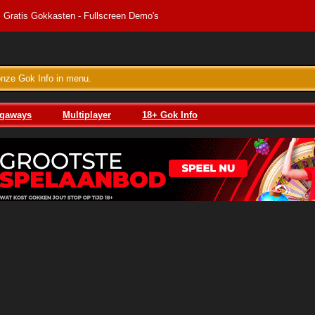
Gratis Gokkasten - Fullscreen Demo's
 onze Gok Info in menu.
gaways
Multiplayer
18+ Gok Info