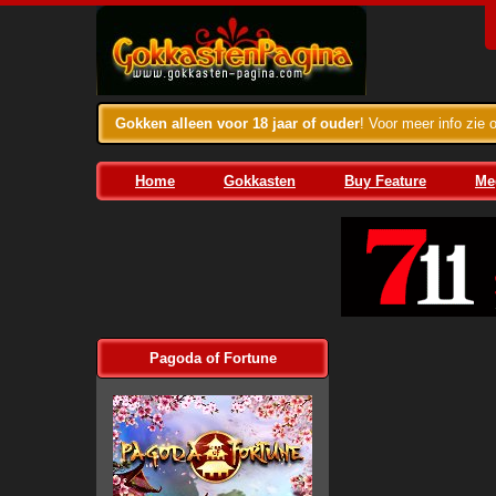
Gokken alleen voor 18 jaar of ouder
! Voor meer info zie
Home
Gokkasten
Buy Feature
Me
Amatic
Arcade
Barcrest
BF Games
Cherryplay
Christmas
Pagoda of Fortune
Classics
Eurocoin
Gamomat
Greentube