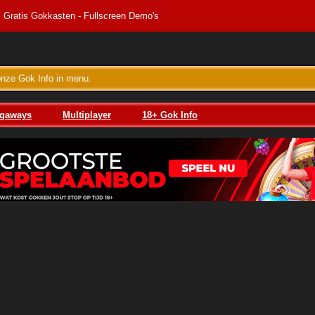
Gratis Gokkasten - Fullscreen Demo's
 onze Gok Info in menu.
gaways
Multiplayer
18+ Gok Info