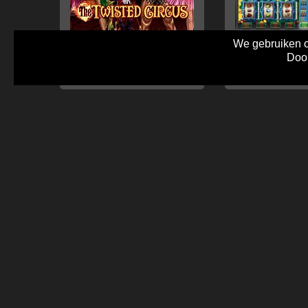
Jackpot
Merkur
Microgaming
We gebruiken co
Zie een spelende aap, de
De Going Bananas
Door
dame met de baard en
een fruitautomaat
Netent
vuurspuwers.
Apen.
PlayNgo
Pragmatic
Red Tiger
Reflex Gaming
Spinomenal
Stakelogic
Super Stake
Wazdan
WMS Williams
Yggdrasil