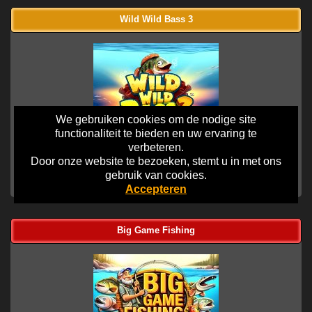
Wild Wild Bass 3
We gebruiken cookies om de nodige site
functionaliteit te bieden en uw ervaring te
verbeteren.
In het spel op de Wild Wild Bass 3 gokkast van Stakelogic, heb je
Door onze website te bezoeken, stemt u in met ons
de kans op grote vangsten . Probeer deze spannende
gebruik van cookies.
gokautomaat eens online.
Accepteren
Big Game Fishing