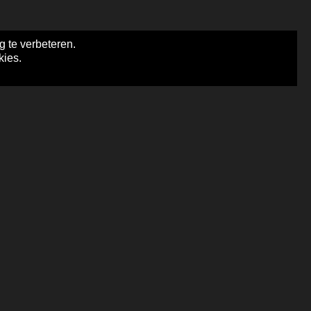
g te verbeteren.
kies.