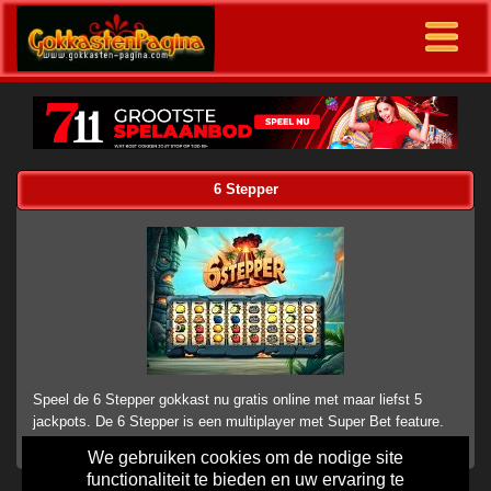
6 Stepper
Speel de 6 Stepper gokkast nu gratis online met maar liefst 5
jackpots. De 6 Stepper is een multiplayer met Super Bet feature.
We gebruiken cookies om de nodige site
functionaliteit te bieden en uw ervaring te