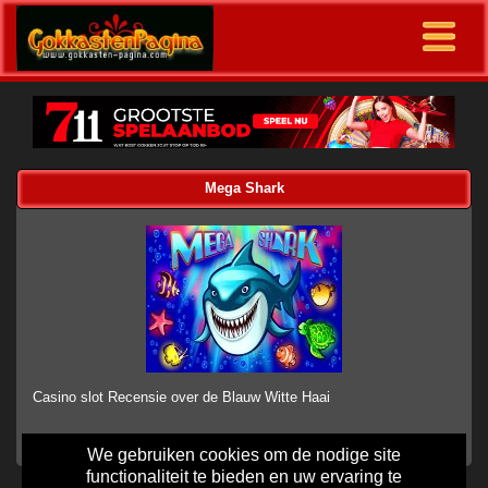
Mega Shark
Casino slot Recensie over de Blauw Witte Haai
We gebruiken cookies om de nodige site
functionaliteit te bieden en uw ervaring te