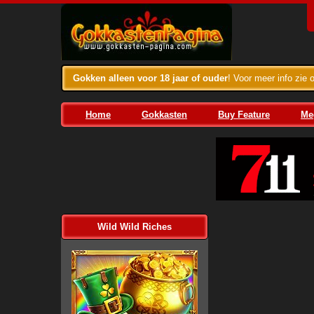
Gokken alleen voor 18 jaar of ouder
! Voor meer info zie
Home
Gokkasten
Buy Feature
Me
Amatic
Arcade
Barcrest
BF Games
Cherryplay
Christmas
Wild Wild Riches
Classics
Eurocoin
Gamomat
Greentube