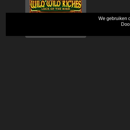
Jackpot
Merkur
Microgaming
We gebruiken co
Speel een Ierse casino
Door
gokkast met Kabouter en
Netent
Regenboog
PlayNgo
Pragmatic
Red Tiger
Reflex Gaming
Spinomenal
Stakelogic
Super Stake
Wazdan
WMS Williams
Yggdrasil