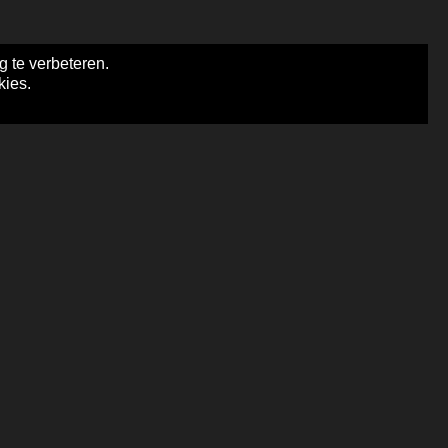
g te verbeteren.
kies.